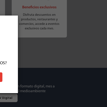
Beneficios exclusivos
Disfruta descuentos en
en
productos, restaurantes y
comercios, accede a eventos
exclusivos cada mes.
ÑOS?
 tu revista en formato digital, mes a
z tu aporte al medioambiente
 Digital