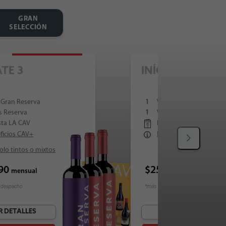
GRAN
SELECCIÓN
Más Vendido
Más Ven
ATE 3
INÍCIATE 4
 Gran Reserva
1
Vino Premium
s Reserva
1
Vino Gran Reserva
sta LA CAV
Revista LA CAV
ficios CAV+
Beneficios CAV+
olo tintos o mixtos
990
$25.990
mensual
mensual
 despacho
*más costo despacho
R DETALLES
VER DETALLES