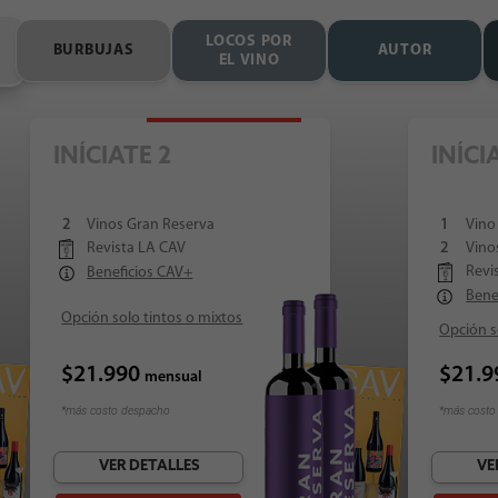
LOCOS POR
BURBUJAS
AUTOR
EL VINO
Más Vendido
INÍCIATE 2
INÍCI
2
Vinos Gran Reserva
1
Vino
Revista LA CAV
2
Vino
Revi
Beneficios CAV+
Bene
Opción solo tintos o mixtos
Opción s
$21.990
$21.
mensual
*más costo despacho
*más costo
VER DETALLES
VE