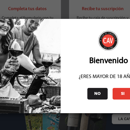
Completa tus datos
Recibe tu suscripción
Completa el formulario con tu
Recibe tu caja de suscripción y
información, realiza el pago y
revista LA CAV todos los meses 
confirma tus datos.
tu dirección.
Bienvenido
QUIERO SABER MÁS
¿ERES MAYOR DE 18 A
NO
SI
Elige leer
mes y ha
Chile
LA CAV