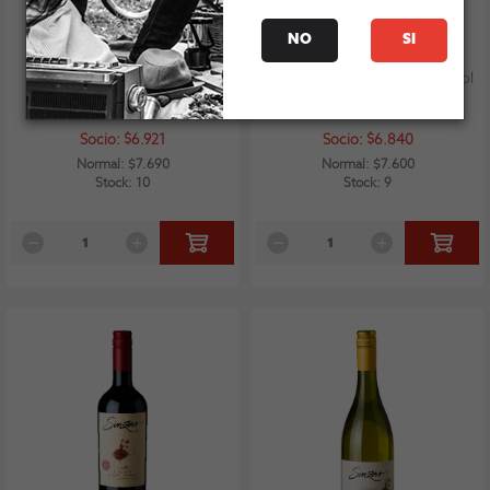
NO
SI
Sinzero Carmenere Alcohol
Undurraga Espumante Alcohol
Free 2024
Free Rose 750cc
Socio: $6.921
Socio: $6.840
Normal: $7.690
Normal: $7.600
Stock: 10
Stock: 9