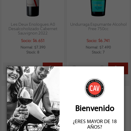
Les Deux Enologues A0
Undurraga Espumante Alcohol
Desalcoholizado Cabernet
Free 750cc
Sauvignon 2022
Socio: $6.651
Socio: $6.741
Normal: $7.390
Normal: $7.490
Stock: 8
Stock: 7
Bienvenido
¿ERES MAYOR DE 18
AÑOS?