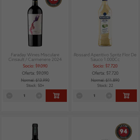
Faraday Wines Misculare
Rossard Aperitivo Spritz Flor De
Cinsault / Carmenere 2024
Sauco 1.000Cc
Socio: $9.090
Socio: $7.720
Oferta: $9.090
Oferta: $7.720
Normal: $13.990
Normal: $11.890
Stock: 50+
Stock: 22
94