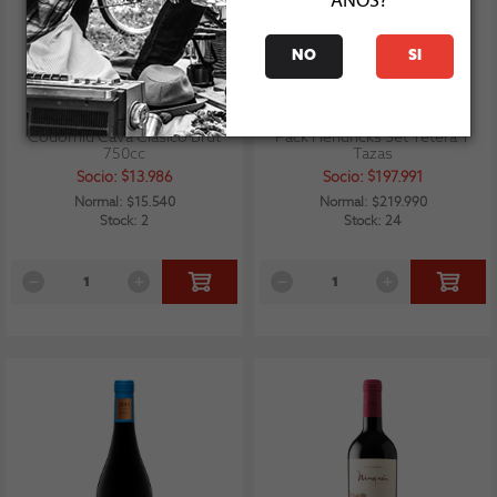
AÑOS?
NO
SI
Codorniu Cava Clasico Brut
Pack Hendricks Set Tetera Y
750cc
Tazas
Socio: $13.986
Socio: $197.991
Normal: $15.540
Normal: $219.990
Stock: 2
Stock: 24