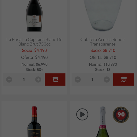
La Rosa La Capitana Blanc De
Cubitera Acrilica Renoir
Blanc Brut 750cc
Transparente
Socio: $4.190
Socio: $8.710
Oferta: $4.190
Oferta: $8.710
Normal: $6.990
Normal: $10.890
Stock: 50+
Stock: 13
90