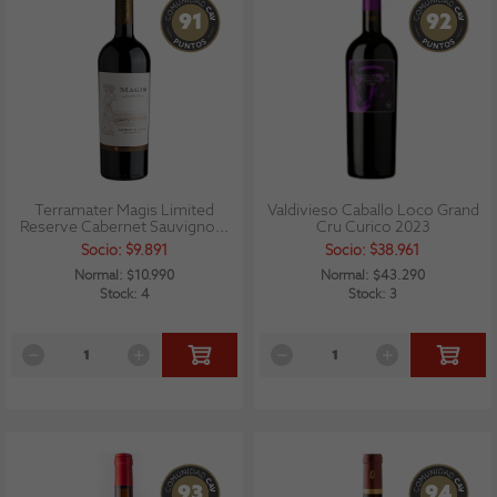
91
92
Terramater Magis Limited
Valdivieso Caballo Loco Grand
Reserve Cabernet Sauvigno...
Cru Curico 2023
Socio: $9.891
Socio: $38.961
Normal: $10.990
Normal: $43.290
Stock: 4
Stock: 3
93
94