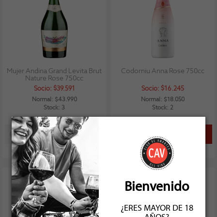
Mujer Andina Grand Levita Brut
Codorniu Anna Rose 750cc
Nature Rose 750cc
Socio: $39.591
Socio: $16.245
Normal: $43.990
Normal: $18.050
Stock: 3
Stock: 2
Bienvenido
92
¿ERES MAYOR DE 18