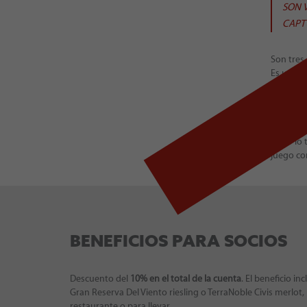
SON 
CAPT
Son tres 
Es un lug
que cuent
década, i
ser al p
tradicion
mirar lo 
juego con
BENEFICIOS PARA SOCIOS
Descuento del
10% en el total de la cuenta
. El beneficio i
Gran Reserva Del Viento riesling o TerraNoble Civis merlot
restaurante o para llevar.