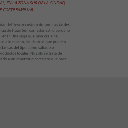
L, EN LA ZONA SUR DE LA CIUDAD,
 CORTE FAMILIAR.
ar del frescor costero durante las tardes.
encia de Huari Sur, comedor estilo peruano
llenar. Una saga que lleva casi una
ados a lo macho, los risottos que pueden
clásicas del tipo Lomo saltado o
roductos locales. No sólo se trata de
ciado a un repertorio coctelero que hace