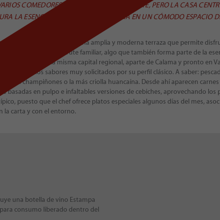
VARIOS COMEDORES REPARTIDOS POR EL NORTE, PERO LA CASA CENTRA
URA LA ESENCIA DE LA COCINA PERUANA EN UN CÓMODO ESPACIO DE
niveles, donde el último es una amplia y moderna terraza que permite disfrut
ar pensado para el disfrute familiar, algo que también forma parte de la es
a con locales en la misma capital regional, aparte de Calama y pronto en Va
nspirada en los sabores muy solicitados por su perfil clásico. A saber: pesc
esto, con champiñones o la más criolla huancaína. Desde ahí aparecen carnes 
es basadas en pulpo e infaltables versiones de cebiches, aprovechando los p
típico, puesto que el chef ofrece platos especiales algunos días del mes, aso
 la carta y con el entorno.
ncluye una botella de vino Estampa
, para consumo liberado dentro del