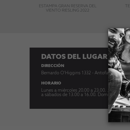
ESTAMPA GRAN RESERVA DEL
TE
VIENTO RIESLING 2022
DATOS DEL LUGAR
DIRECCIÓN
Bernardo O’Higgins 1332 - Antofagasta
HORARIO
Lunes a miércoles 20.00 a 23.00. Jueves a s
a sábados de 13.00 a 16.00. Domingos de 13