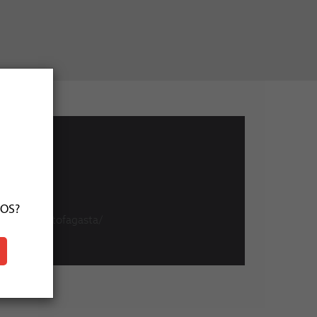
ÑOS?
uarisurantofagasta/