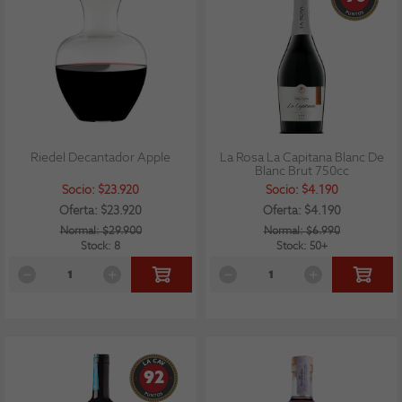
Riedel Decantador Apple
La Rosa La Capitana Blanc De
Blanc Brut 750cc
Socio: $23.920
Socio: $4.190
Oferta: $23.920
Oferta: $4.190
Normal: $29.900
Normal: $6.990
Stock: 8
Stock: 50+
92