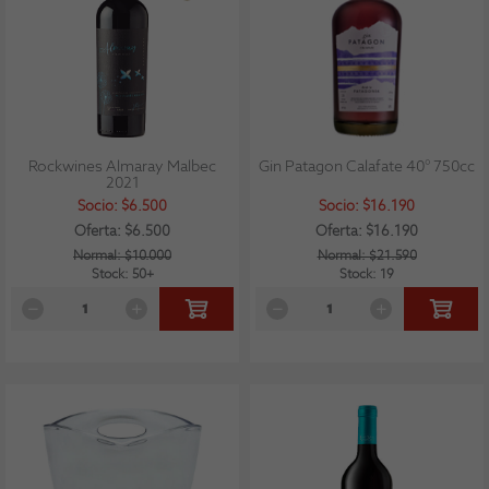
Rockwines Almaray Malbec
Gin Patagon Calafate 40° 750cc
2021
Socio: $6.500
Socio: $16.190
Oferta: $6.500
Oferta: $16.190
Normal: $10.000
Normal: $21.590
Stock: 50+
Stock: 19