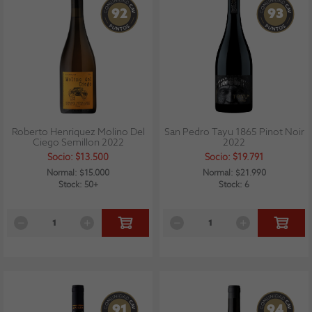
92
93
Roberto Henriquez Molino Del
San Pedro Tayu 1865 Pinot Noir
Ciego Semillon 2022
2022
Socio: $13.500
Socio: $19.791
Normal: $15.000
Normal: $21.990
Stock: 50+
Stock: 6
91
94