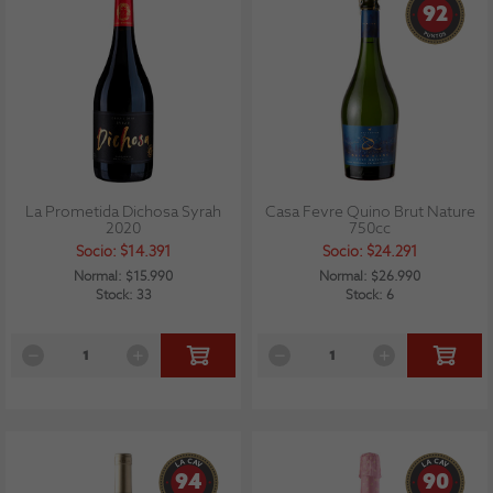
92
La Prometida Dichosa Syrah
Casa Fevre Quino Brut Nature
2020
750cc
Socio: $14.391
Socio: $24.291
Normal: $15.990
Normal: $26.990
Stock: 33
Stock: 6
94
90