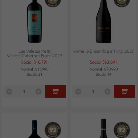
Las Veletas Petit
Romelio Ensamblaje Tinto 2020
Verdot/Cabernet Franc 2023
Socio: $10.791
Socio: $63.891
Normal: $11.990
Normal: $70.990
Stock: 21
Stock: 14
92
92