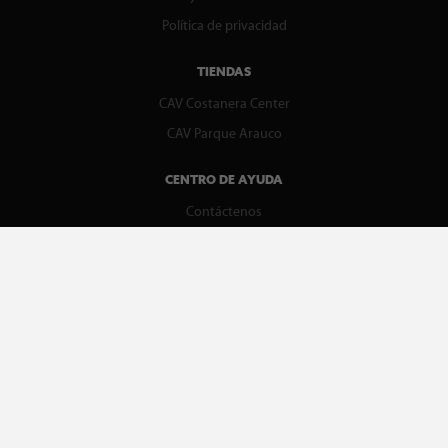
Política de privacidad
TIENDAS
CAV Costanera Center
CAV Parque Arauco
CENTRO DE AYUDA
Contáctenos
WhatsApp
Preguntas Frecuentes
Recupera tu boleta
REDES SOCIALES
facebook
instagram