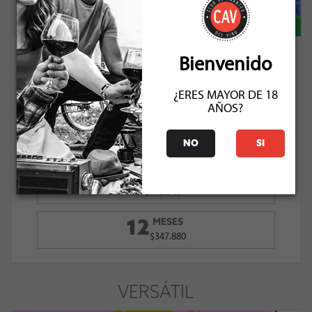
BURBUJAS 1
Bienvenido
VALOR MENSUAL
$28.990
¿ERES MAYOR DE 18
AÑOS?
MESES
3
NO
SI
$86.970
MESES
6
$173.940
MESES
12
$347.880
VERSÁTIL