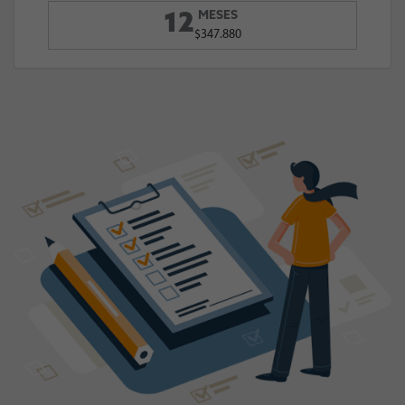
MESES
12
$347.880