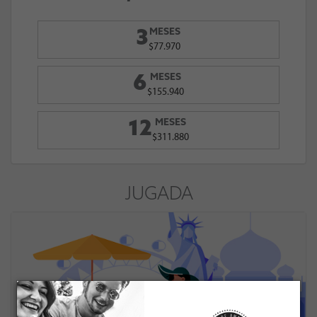
MESES
3
$77.970
MESES
6
$155.940
MESES
12
$311.880
JUGADA