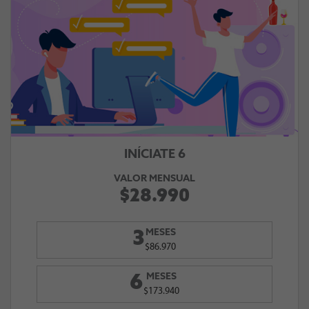
INÍCIATE 6
VALOR MENSUAL
$28.990
MESES
3
$86.970
MESES
6
$173.940