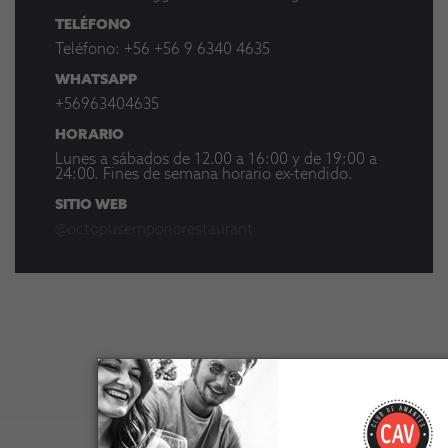
TELÉFONO
Teléfono:
+56 +56 9 6340 4635
WHATSAPP
+56963404635
HORARIO
Lunes a sábados de 12.00 a 16:00 y de 19:00 a
24:00. Fines de semana horario ex-tendido.
SITIO WEB
@octopusemporiorestaurant