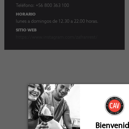
Teléfono:
+56 800 363 100
HORARIO
lunes a domingos de 12.30 a 22.00 horas.
SITIO WEB
https://www.instagram.com/zafranrest/
Bienveni