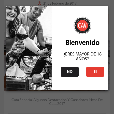
21 de Febrero de 2017
VER MÁS
Bienvenido
¿ERES MAYOR DE 18
AÑOS?
NO
SI
Cata Especial Algunos Destacados Y Ganadores Mesa De
Cata 2017