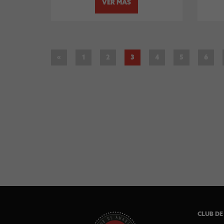
VER MÁS
«
1
2
3
4
5
6
CLUB DE