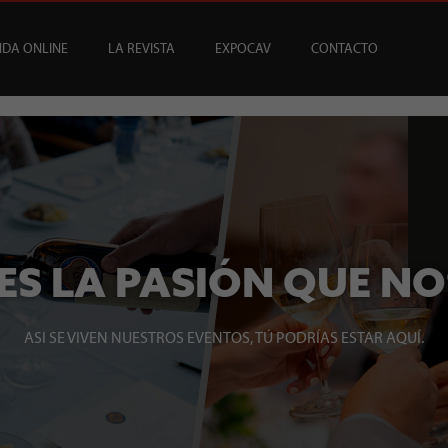
NDA ONLINE
LA REVISTA
EXPOCAV
CONTACTO
CATA
USCRIPCIONES
ENEFICIOS
VINOS
ARTÍCULOS
VINOS DEL MES
SUSCRIPCIONES ÍCONOS
BAR CAV
EDICIONES
EVENTOS
BAJOS Y SIN ALCOHOL
SOMMELIER
REGALAR SUSCRIPCI
MESA DE CATA
 ES LA PASIÓN QUE NO
ASI SE VIVEN NUESTROS EVENTOS, TÚ PODRÍAS ESTAR AQUÍ.