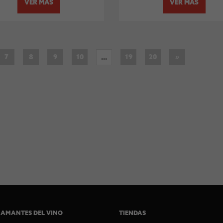
VER MÁS
VER MÁS
»
7
8
9
10
19
20
...
 AMANTES DEL VINO
TIENDAS