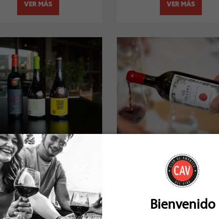
VER MÁS
VER MÁS
 de autor: P.S. García y Cancha
Cena icónica junto a Viña Cas
Alegre
Bosque en Matsuri
20 de Noviembre de 2024
11 de Noviembre de 20
Bienvenido