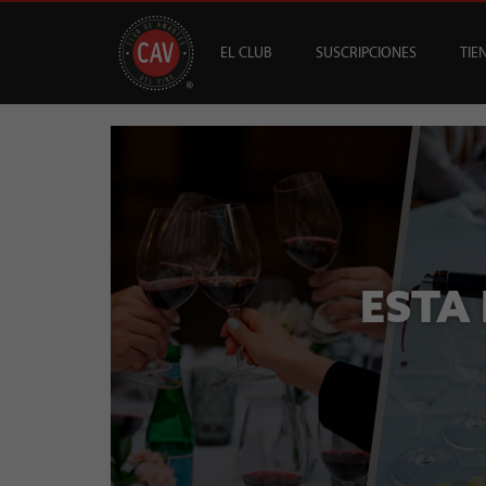
EL CLUB
SUSCRIPCIONES
TIE
OFERTAS
CAV +
GUÍA MESA DE 
DESTACADOS
S
B
ESTA