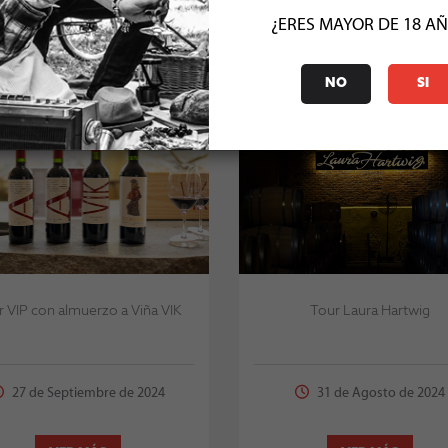
VER MÁS
VER MÁS
¿ERES MAYOR DE 18 A
NO
SI
 VIP con almuerzo a Viña VIK
Tour Laura Hartwig
27 de Septiembre de 2024
31 de Agosto de 2024