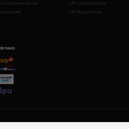
 y Condiciones de Uso
CAV Costanera Center
de privacidad
CAV Parque Arauco
DE PAGO
SI ERES SOCIO, DESCARGA NUESTRA APP