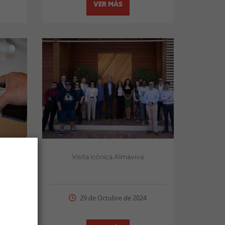
VER MÁS
as del
Visita icónica Almaviva
24
29 de Octubre de 2024