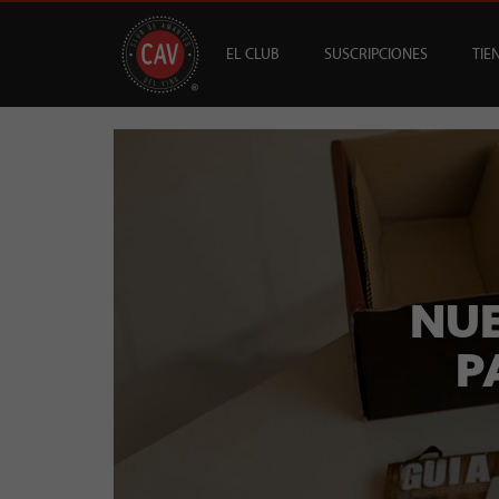
EL CLUB
SUSCRIPCIONES
TIE
OFERTAS
CAV +
GUÍA MESA DE 
DESTACADOS
S
B
NUE
P