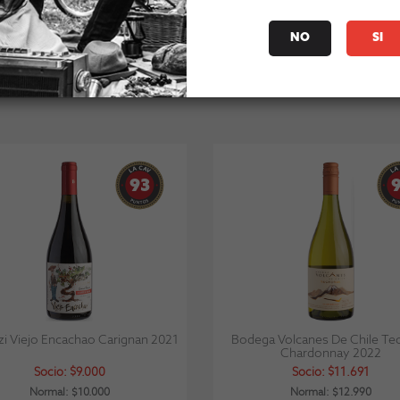
Stock: 50+
Stock: 50+
NO
SI
93
zi Viejo Encachao Carignan 2021
Bodega Volcanes De Chile Tec
Chardonnay 2022
Socio: $9.000
Socio: $11.691
Normal: $10.000
Normal: $12.990