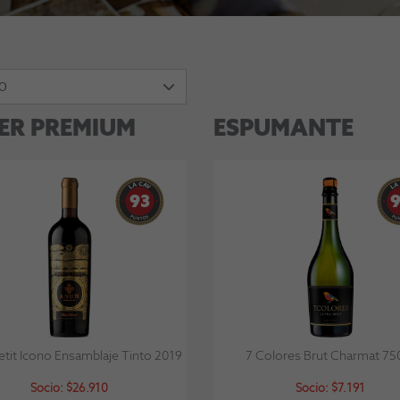
O
ER PREMIUM
ESPUMANTE
93
tit Icono Ensamblaje Tinto 2019
7 Colores Brut Charmat 75
Socio: $26.910
Socio: $7.191