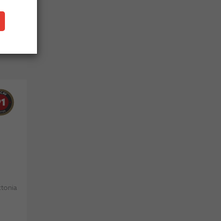
91
tonia