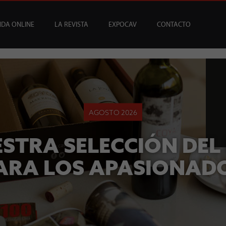
NDA ONLINE
LA REVISTA
EXPOCAV
CONTACTO
CATA
USCRIPCIONES
ENEFICIOS
VINOS
ARTÍCULOS
VINOS DEL MES
SUSCRIPCIONES ÍCONOS
BAR CAV
EDICIONES
EVENTOS
BAJOS Y SIN ALCOHOL
SOMMELIER
REGALAR SUSCRIPCI
MESA DE CATA
AGOSTO 2026
STRA SELECCIÓN DEL
ARA LOS APASIONAD