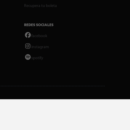
Recupera tu boleta
REDES SOCIALES
facebook
instagram
spotify