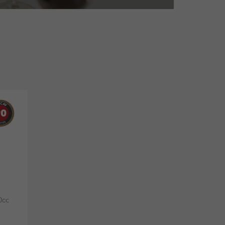
90
0cc