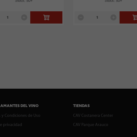
Stock: 50+
Stock: 50+
 AMANTES DEL VINO
TIENDAS
 y Condiciones de Uso
CAV Costanera Center
de privacidad
CAV Parque Arauco