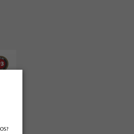
93
2023
ÑOS?