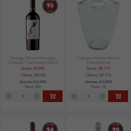
92
Faraday Wines Misculare
Cubitera Acrilica Renoir
Cinsault / Carmenere 2024
Transparente
Socio: $9.090
Socio: $8.710
Oferta: $9.090
Oferta: $8.710
Normal: $13.990
Normal: $10.890
Stock: 50+
Stock: 13
94
90