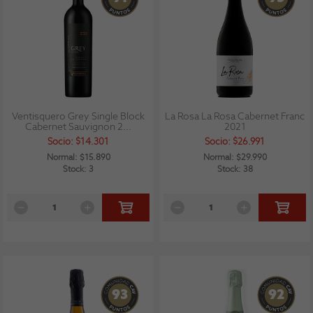
Ventisquero Grey Single Block
La Rosa La Rosa Cabernet Franc
Cabernet Sauvignon 2...
2021
Socio: $14.301
Socio: $26.991
Normal: $15.890
Normal: $29.990
Stock: 3
Stock: 38
93
92