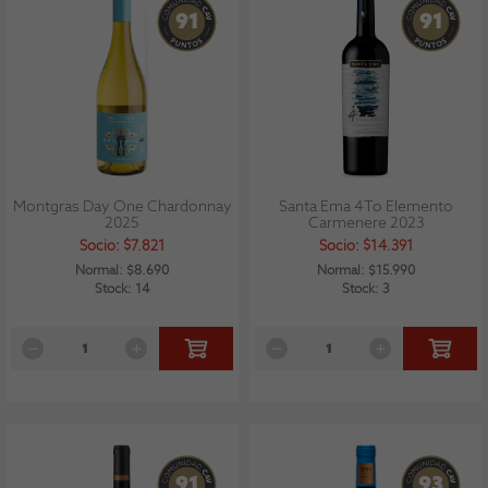
91
91
Montgras Day One Chardonnay
Santa Ema 4To Elemento
2025
Carmenere 2023
Socio: $7.821
Socio: $14.391
Normal: $8.690
Normal: $15.990
Stock: 14
Stock: 3
91
93