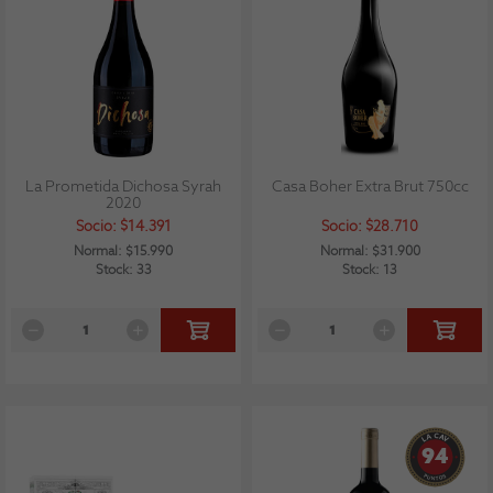
La Prometida Dichosa Syrah
Casa Boher Extra Brut 750cc
2020
Socio: $14.391
Socio: $28.710
Normal: $15.990
Normal: $31.900
Stock: 33
Stock: 13
94