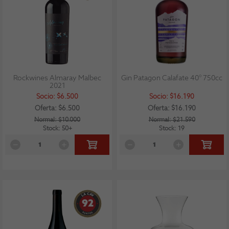
Rockwines Almaray Malbec
Gin Patagon Calafate 40° 750cc
2021
Socio: $6.500
Socio: $16.190
Oferta: $6.500
Oferta: $16.190
Normal: $10.000
Normal: $21.590
Stock: 50+
Stock: 19
92