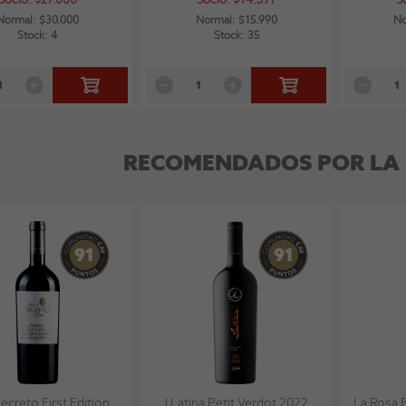
Socio: $27.000
Socio: $14.391
S
Normal: $30.000
Normal: $15.990
No
Stock: 4
Stock: 35
RECOMENDADOS POR LA
91
91
Secreto First Edition
I Latina Petit Verdot 2022
La Rosa 