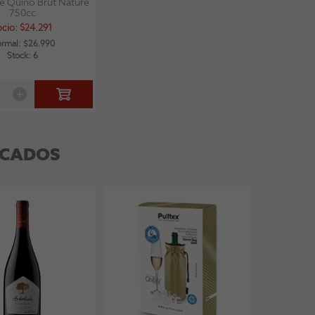
e Quino Brut Nature
750cc
ocio: $24.291
rmal: $26.990
Stock: 6
ACADOS