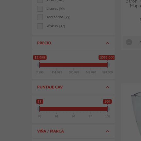
Baron P
Mapu 
Licores
(99)
Accesorios
(79)
Whisky
(37)
Packs
(19)
Piscos
(16)
PRECIO
Cervezas
(4)
$2.990
$599.000
Bebidas
(3)
Revistas Y Libros
(1)
2.990
151.993
300.995
449.998
599.000
PUNTAJE CAV
88
100
88
91
94
97
100
VIÑA / MARCA