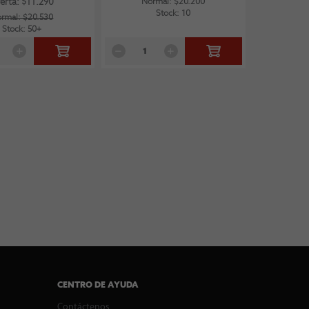
erta: $11.290
Normal: $20.200
Stock: 10
rmal: $20.530
Stock: 50+
CENTRO DE AYUDA
Contáctenos