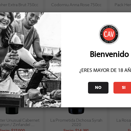
her Extra Brut 750cc
Codorniu Anna Rose 750cc
Pack Hen
Socio: $28.710
Socio: $16.245
So
Normal: $31.900
Normal: $18.050
No
Stock: 13
Stock: 2
Bienvenido
¿ERES MAYOR DE 18 A
NO
SI
ter Unusual Cabernet
La Prometida Dichosa Syrah
La Rosa
gnon / Zinfandel ...
2020