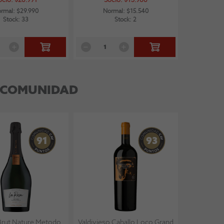
ocio: $26.991
Socio: $13.986
rmal: $29.990
Normal: $15.540
Stock: 33
Stock: 2
 COMUNIDAD
91
93
Brut Nature Metodo
Valdivieso Caballo Loco Grand