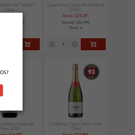
dricks Set Tetera Y
Casa Fevre Quino Brut Nature
Tazas
750cc
cio: $197.991
Socio: $24.291
rmal: $219.990
Normal: $26.990
Stock: 24
Stock: 6
92
ÑOS?
 La Rosa Cabernet
Codorniu Cava Clasico Brut
Franc 2022
750cc