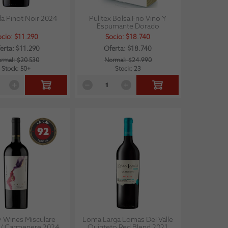
a Pinot Noir 2024
Pulltex Bolsa Frio Vino Y
Espumante Dorado
ocio: $11.290
Socio: $18.740
erta: $11.290
Oferta: $18.740
rmal: $20.530
Normal: $24.990
Stock: 50+
Stock: 23
92
y Wines Misculare
Loma Larga Lomas Del Valle
t / Carmenere 2024
Quinteto Red Blend 2021