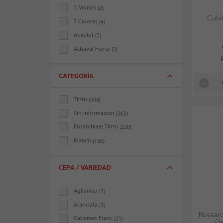
3 Monos
(2)
Cubit
7 Colores
(4)
Absolut
(2)
Achaval Ferrer
(2)
Alamo
(2)
Algorta Family Wines
(6)
CATEGORÍA
Almaviva
(1)
Tinto
(504)
Andes Plateau
(6)
Sin Informacion
(262)
Antigal
(1)
Ensamblaje Tinto
(220)
Antiyal
(4)
Blanco
(106)
Aquitania
(1)
Espumoso
(71)
Arboleda
(10)
Bajos Y Sin Alcohol
(19)
CEPA / VARIEDAD
Aresti
(13)
Ensamblaje Blanco
(8)
Attilio & Mochi
(1)
Aglianico
(1)
Rosado
(4)
Balduzzi
(2)
Aranciata
(1)
Naranjo
(3)
Barberis Family Wines
(1)
Rossard
Cabernet Franc
(21)
De
Champagne
(1)