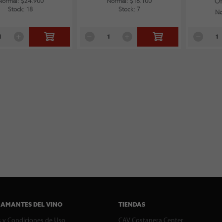
Normal: $24.900
Normal: $18.100
Of
Stock: 18
Stock: 7
No
 AMANTES DEL VINO
TIENDAS
 y Condiciones de Uso
CAV Costanera Center