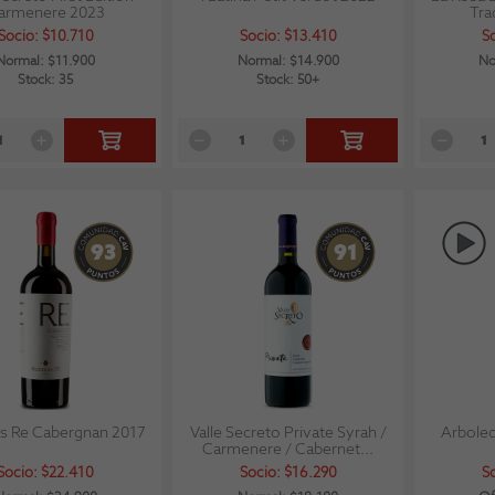
armenere 2023
Tra
Socio: $10.710
Socio: $13.410
S
Normal: $11.900
Normal: $14.900
No
Stock: 35
Stock: 50+
93
91
s Re Cabergnan 2017
Valle Secreto Private Syrah /
Arboled
Carmenere / Cabernet...
Socio: $22.410
Socio: $16.290
S