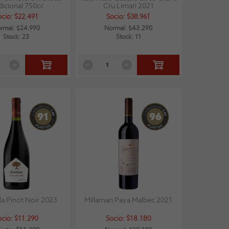
dicional 750cc
Cru Limari 2021
ocio: $22.491
Socio: $38.961
rmal: $24.990
Normal: $43.290
Stock: 23
Stock: 11
91
96
a Pinot Noir 2023
Millaman Paya Malbec 2021
ocio: $11.290
Socio: $18.180