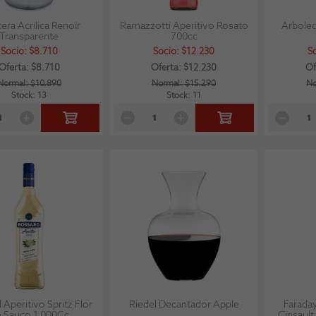
era Acrilica Renoir
Ramazzotti Aperitivo Rosato
Arboled
Transparente
700cc
Socio: $8.710
Socio: $12.230
S
Oferta: $8.710
Oferta: $12.230
Of
Normal: $10.890
Normal: $15.290
No
Stock: 13
Stock: 11
 Aperitivo Spritz Flor
Riedel Decantador Apple
Farada
 Sauco 1.000Cc
Cinsaul