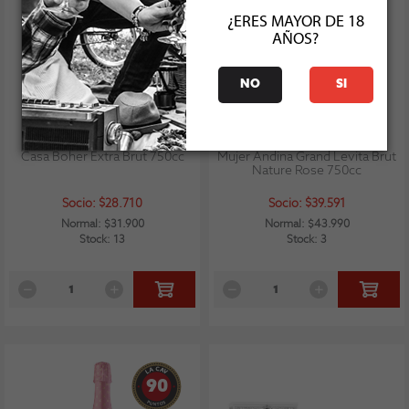
¿ERES MAYOR DE 18
AÑOS?
NO
SI
Casa Boher Extra Brut 750cc
Mujer Andina Grand Levita Brut
Nature Rose 750cc
Socio: $28.710
Socio: $39.591
Normal: $31.900
Normal: $43.990
Stock: 13
Stock: 3
90