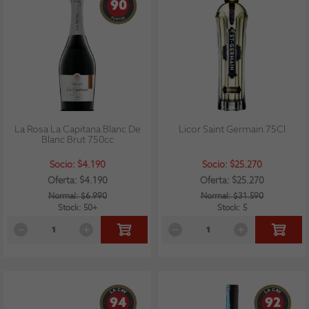
90
La Rosa La Capitana Blanc De
Licor Saint Germain 75Cl
Blanc Brut 750cc
Socio: $4.190
Socio: $25.270
Oferta: $4.190
Oferta: $25.270
Normal: $6.990
Normal: $31.590
Stock: 50+
Stock: 5
94
92