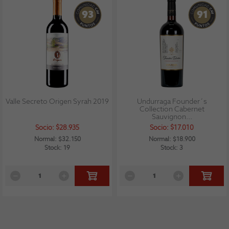
93
91
Valle Secreto Origen Syrah 2019
Undurraga Founder´s
Collection Cabernet
Sauvignon...
Socio: $28.935
Socio: $17.010
Normal: $32.150
Normal: $18.900
Stock: 19
Stock: 3