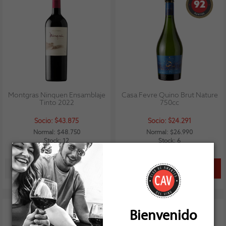
92
Montgras Ninquen Ensamblaje
Casa Fevre Quino Brut Nature
Tinto 2022
750cc
Socio: $43.875
Socio: $24.291
Normal: $48.750
Normal: $26.990
Stock: 12
Stock: 6
Bienvenido
91