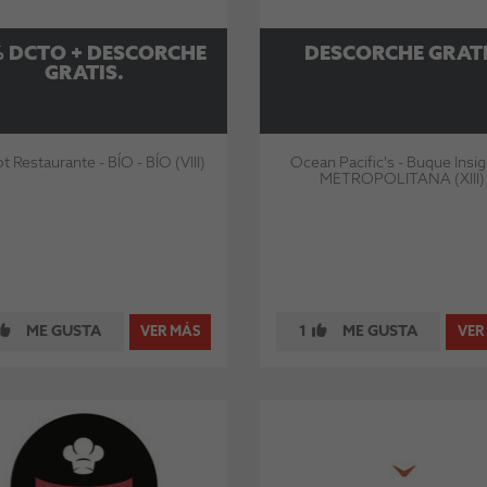
 DCTO + DESCORCHE
DESCORCHE GRAT
GRATIS.
 Restaurante - BÍO - BÍO (VIII)
Ocean Pacific's - Buque Insig
METROPOLITANA (XIII)
ME GUSTA
1
ME GUSTA
VER MÁS
VER