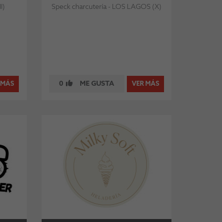
I)
Speck charcutería - LOS LAGOS (X)
0
ME GUSTA
 MÁS
VER MÁS