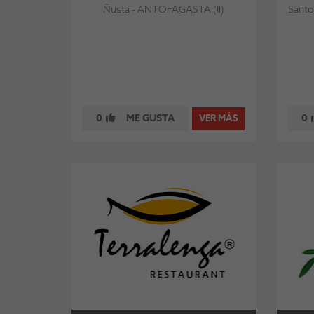
Ñusta - ANTOFAGASTA (II)
Santo
0
ME GUSTA
0
VER MÁS