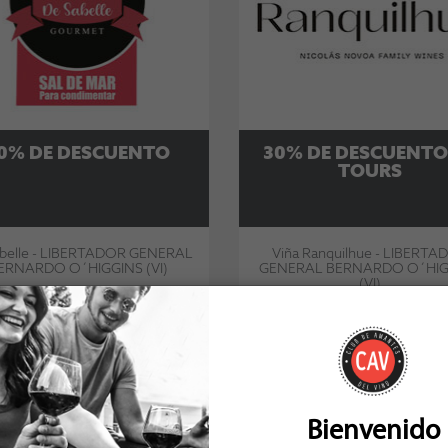
0% DE DESCUENTO
30% DE DESCUENTO
TOURS
belle - LIBERTADOR GENERAL
Viña Ranquilhue - LIBERTA
ERNARDO O´HIGGINS (VI)
GENERAL BERNARDO O´HIG
(VI)
ME GUSTA
1
ME GUSTA
VER MÁS
VER
Bienvenido