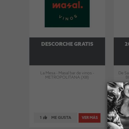
DESCORCHE GRATIS
2
La Mesa - Masal bar de vinos -
De Sa
METROPOLITANA (XIII)
B
1
ME GUSTA
0
VER MÁS