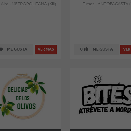
 Aire - METROPOLITANA (XIII)
Times - ANTOFAGASTA (I
ME GUSTA
0
ME GUSTA
VER MÁS
VER