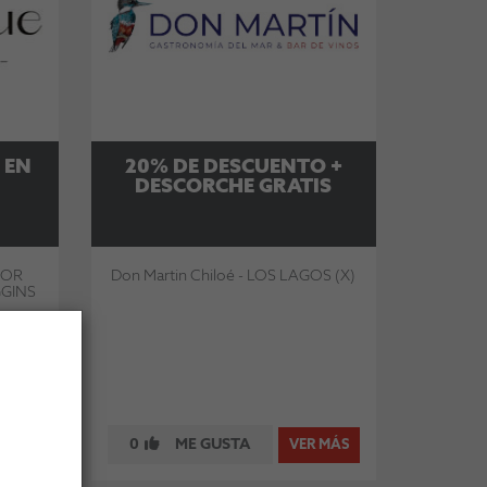
 EN
20% DE DESCUENTO +
DESCORCHE GRATIS
DOR
Don Martin Chiloé - LOS LAGOS (X)
GINS
0
ME GUSTA
 MÁS
VER MÁS