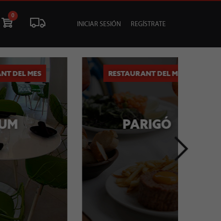
0
INICIAR SESIÓN
REGÍSTRATE
ÓN
LIQUIDACIÓN
SOCIALES
TU EVENTO
S
RESTAURANT DEL MES
R
PARIGÓ