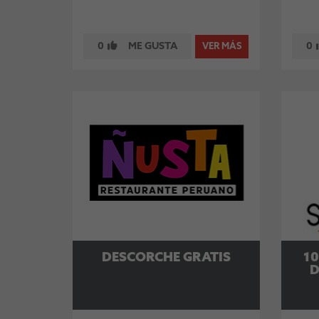
0
ME GUSTA
0
VER MÁS
DESCORCHE GRATIS
1
D