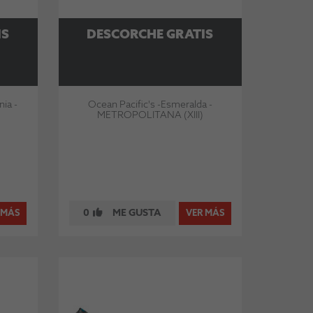
IS
DESCORCHE GRATIS
nia -
Ocean Pacific's -Esmeralda -
METROPOLITANA (XIII)
0
ME GUSTA
 MÁS
VER MÁS