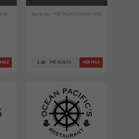
(II)
Barrio Sur - METROPOLITANA (XIII)
2
ME GUSTA
 MÁS
VER MÁS