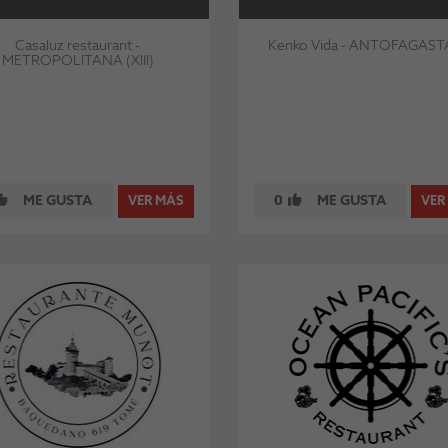
Casaluz restaurant -
Kenko Vida - ANTOFAGASTA 
METROPOLITANA (XIII)
ME GUSTA
0
ME GUSTA
VER MÁS
VER