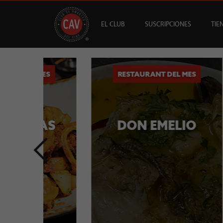
EL CLUB
SUSCRIPCIONES
TIE
OFERTAS
CAV +
GUÍA MESA DE 
DESTACADOS
S
B
MES
RESTAURANT DEL MES
AS
DON EMELIO