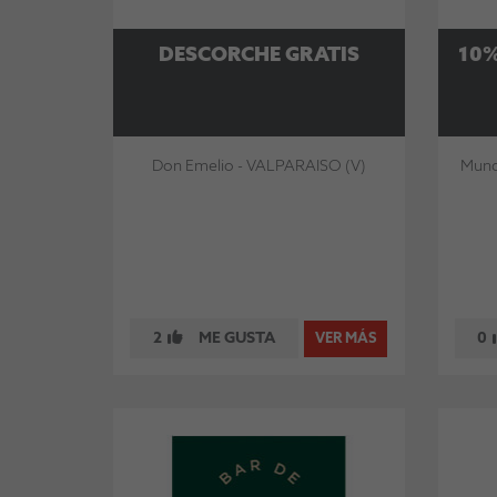
DESCORCHE GRATIS
10%
Don Emelio - VALPARAISO (V)
Munot
2
ME GUSTA
0
VER MÁS