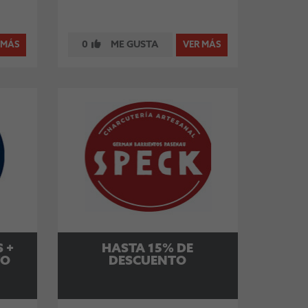
0
ME GUSTA
 MÁS
VER MÁS
 +
HASTA 15% DE
TO
DESCUENTO