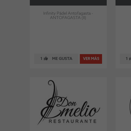
Infinity Pádel Antofagasta -
ANTOFAGASTA (II)
1
ME GUSTA
1
VER MÁS