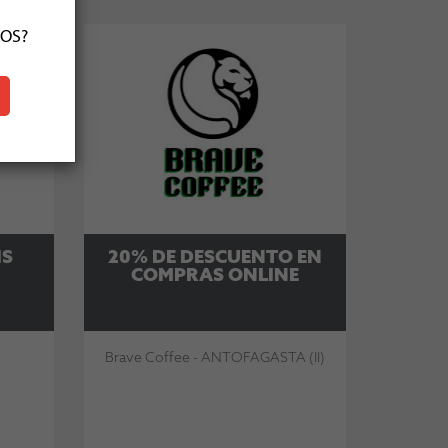
ÑOS?
IS
20% DE DESCUENTO EN
COMPRAS ONLINE
Brave Coffee - ANTOFAGASTA (II)