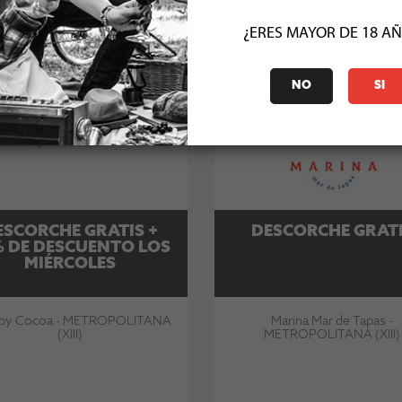
¿ERES MAYOR DE 18 A
NO
SI
ESCORCHE GRATIS +
DESCORCHE GRAT
 DE DESCUENTO LOS
MIÉRCOLES
by Cocoa - METROPOLITANA
Marina Mar de Tapas -
(XIII)
METROPOLITANA (XIII)