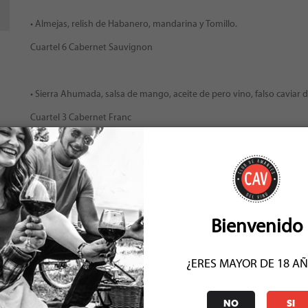
• Almejas, relish de Habanero, mandarina y Tomillo.
Cuartel 6 Cabernet Sauvignon
• Sierra Ahumada, salsa de mango, aceite de pero vino, falso caviar d
Cuartel 3 Cabernet Franc
•Brasato de Res, Cotoletta de Melanzane, percorino Romano, Espinac
Vinos Atavus Carmenere y Blend
Bienvenido
• Próstata de Pera, nuez, vainilla y Gelato de Nuez.
Vino Atavus Malbec
¿ERES MAYOR DE 18 A
** Para comprar este evento debes estar registrado
NO
SI