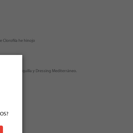
e Clorofila he hinojo
a a la Mantequilla y Dressing Mediterráneo.
ÑOS?