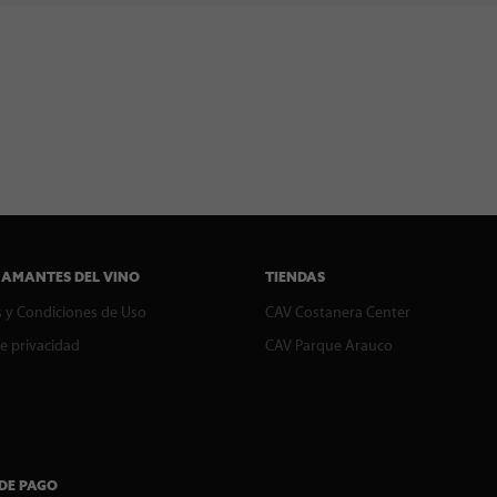
 AMANTES DEL VINO
TIENDAS
 y Condiciones de Uso
CAV Costanera Center
de privacidad
CAV Parque Arauco
DE PAGO