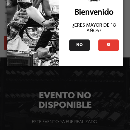
“Sabores de Cordillera a Mar” es una experiencia exclusiva, de cupos
limitados, donde cada tiempo revela una historia de terroir, cultura y
Bienvenido
sensaciones.
Reserva tu lugar y sé parte de una velada que celebra la identidad, la
¿ERES MAYOR DE 18
elegancia y el encuentro entre la tierra, el mar y los sentidos.
AÑOS?
RECOMENDAR EVENTO
NO
SI
EVENTO NO
DISPONIBLE
ESTE EVENTO YA FUE REALIZADO.