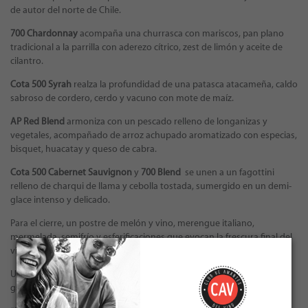
de autor del norte de Chile.
700 Chardonnay
acompaña una churrasca con mariscos, pan plano
tradicional a la parrilla con aderezo cítrico, zest de limón y aceite de
cilantro.
Cota 500 Syrah
realza la profundidad de una patasca atacameña, caldo
sabroso de cordero, cerdo y vacuno con mote de maíz.
AP Red Blend
armoniza con un pescado relleno de longanizas y
vegetales, acompañado de arroz achupado aromatizado con especias,
bisquet, huacatay y queso de cabra.
Cota 500 Cabernet Sauvignon
y
700 Blend
se unen a un fagottini
relleno de charqui de llama y cebolla tostada, sumergido en un demi-
glace intenso y delicado.
Para el cierre, un postre de melón y vino, merengue italiano,
mermelada, semifrío y esferificaciones que evocan la frescura final del
viaje.
Una noche pensada para los verdaderos amantes del vino y la alta
gastronomía.