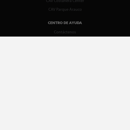
CAV Costanera Center
CAV Parque Arauco
CENTRO DE AYUDA
Contáctenos
WhatsApp
Preguntas Frecuentes
Recupera tu boleta
REDES SOCIALES
facebook
instagram
spotify
MEDIOS DE PAGO