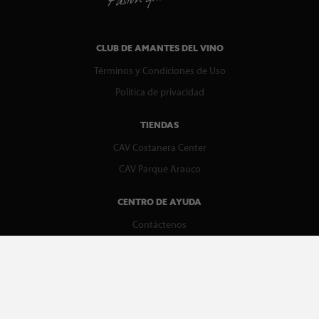
CLUB DE AMANTES DEL VINO
Términos y Condiciones de Uso
Política de privacidad
TIENDAS
CAV Costanera Center
CAV Parque Arauco
CENTRO DE AYUDA
Contáctenos
WhatsApp
Preguntas Frecuentes
Recupera tu boleta