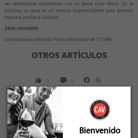
las alternativas bebestibles con su Barra Cero Móvil. En la
práctica, su guía es un recurso imprescindible para quienes
explorar, probar y cuidarse.
¡Hola, mocktails!
Enhorabuena Editorial. Precio referencial de $17.990
OTROS ARTÍCULOS
0
0
NO EXISTEN COMENTARIOS
Bienvenido