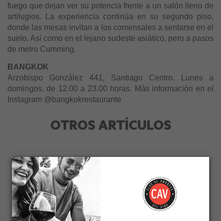
fuego que dejan ver su potencia frente a un salón lleno de
artilugios. La experiencia continúa en su segundo piso,
donde las mesas invitan a los comensales a sentarse en el
suelo. Así como en el lejano sudeste asiático, pero a pasos
de metro Cumming.
BANGKOK
Arzobispo González 441, Santiago Centro. Lunes a
domingos, de 12.00 a 23.00 horas. Más información en el
Instagram @bangkokrestaurante
OTROS ARTÍCULOS
0
0
NO EXISTEN COMENTARIOS