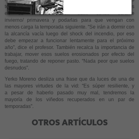
temporadas venideras. Aquellas plantas con daños leves
en su corteza deben sufrir cortes durante
invierno/ primavera y podarlas para que vengan con
menos carga la temporada siguiente. “Se irán a dormir con
la alcancía vacía luego del shock del incendio, por eso
debe empezar a funcionar lentamente para el próximo
año”, dice el profesor. También recalca la importancia de
trabajar, mover esos suelos erosionados por efecto del
fuego, tratando de reponer pasto. “Nada peor que suelos
desnudos”.
Yerko Moreno desliza una frase que da luces de una de
las mayores virtudes de la vid: “Es súper resiliente, y
a pesar de haberlo pasado muy mal, tendremos la
mayoría de los viñedos recuperados en un par de
temporadas”.
OTROS ARTÍCULOS