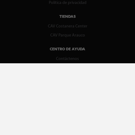
Política de privacidad
TIENDAS
CAV Costanera Center
CAV Parque Arauco
CENTRO DE AYUDA
Contáctenos
WhatsApp
Preguntas Frecuentes
Recupera tu boleta
REDES SOCIALES
facebook
instagram