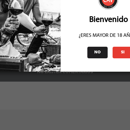
ados de 10.00 y 19.00 horas. Más información en su
santafilomena.cl
Bienvenido
¿ERES MAYOR DE 18 A
0
0
NO
SI
NO EXISTEN COMENTARIOS