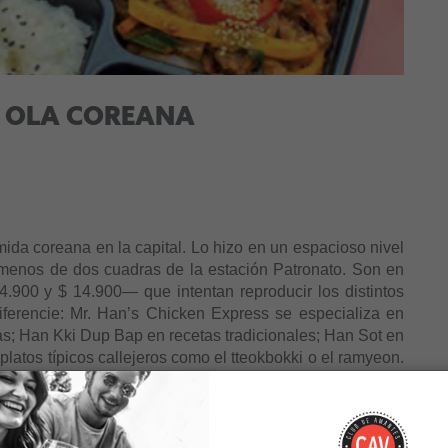
N OLA COREANA
omida coreana en la capital. Lo hizo en un espacioso nivel
menos de dos cuadras de la estación Patronato. Son en
4.900 y $ 14.900— que intentan reproducir los distintos
iferencie: Mr. Han’s Chicken Express se especializa en
s; Han Kki Dup Bap en recetas tradicionales; Han Sot en
platos típicos callejeros como el tteokbokki o el ramyeon.
resario gastronómico Sangkab Han, quien llegó hace 15
siguió creciendo.