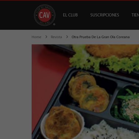
EL CLUB
SUSCRIPCIONES
TIE
OFERTAS
CAV +
GUÍA MESA DE 
DESTACADOS
S
B
Home
Revista
Otra Prueba De La Gran Ola Coreana