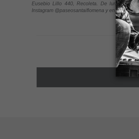
Eusebio Lillo 440, Recoleta. De lunes a sáb
Instagram @paseosantaiflomena y en www.paseo