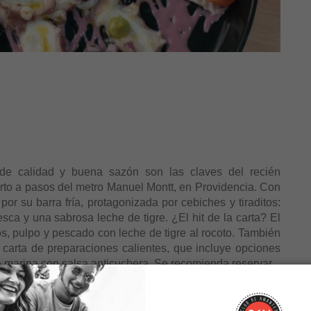
de calidad y buena sazón son las claves del recién
to a pasos del metro Manuel Montt, en Providencia. Con
r su barra fría, protagonizada por cebiches y tiraditos:
sca y una sabrosa leche de tigre. ¿El hit de la carta? El
s, pulpo y pescado con leche de tigre al rocoto. También
carta de preparaciones calientes, que incluye opciones
a marina con salsa anticuchera. Se recomienda reservar.