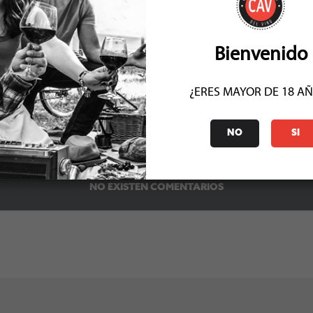
rnes (excepto miércoles) de 11.00 a 22.00. Sábados y
6 4005. Más información en el Instagram @pezcallao o
Bienvenido
¿ERES MAYOR DE 18 A
0
0
NO
SI
NO EXISTEN COMENTARIOS