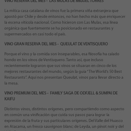
VINO RESERVA DEL MES - LAS MULAS DE MIGUEL TORRES
La mítica casa catalana de vinos fue la primera viña extranjera que
apostó por Chile y desde entonces, no han hecho más que enriquecer
la escena vitícola nacional. Como hicieron con Las Mulas, esa línea
orgánica que fuertemente se ha posicionado en restaurantes y
supermercados en casi todo el país.
VINO GRAN RESERVA DEL MES - QUEULAT DE VENTISQUERO
Porque el vino y la comida son inseparables, esa filosofía ha calado
hondo en los vinos de Ventisquero. Tanto así, que incluso
recientemente lograron que sus vinos se situaran en cinco de los
mejores restaurantes del mundo, según la guía “The World’s 50 Best
Restaurants”. Aquí nos presentan Queulat, vinos para llevar directo a
la mesa.
VINO PREMIUM DEL MES - FAMILY SAGA DE ODFJELL & SUMPAI DE
KAIFU
Distintos vinos, distintos orígenes, pero compartiendo como aspecto
en común una vinificación que cuida sus pasos para lograr la
expresión de la fruta y sus particulares orígenes. Del Valle del Huasco
en Atacama, un fresco sauvignon blanc; de Leyda, un pinot noir y del