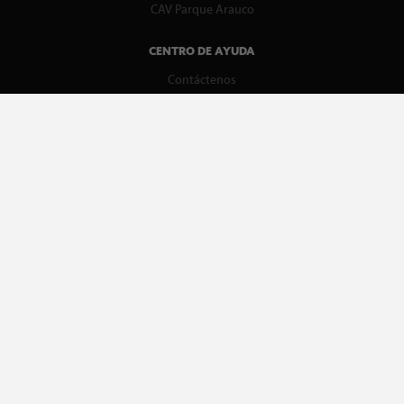
CAV Parque Arauco
CENTRO DE AYUDA
Contáctenos
WhatsApp
Preguntas Frecuentes
Recupera tu boleta
REDES SOCIALES
facebook
instagram
spotify
MEDIOS DE PAGO