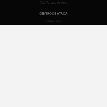
CAV Parque Arauco
CENTRO DE AYUDA
Contáctenos
WhatsApp
Preguntas Frecuentes
Recupera tu boleta
REDES SOCIALES
facebook
instagram
spotify
MEDIOS DE PAGO