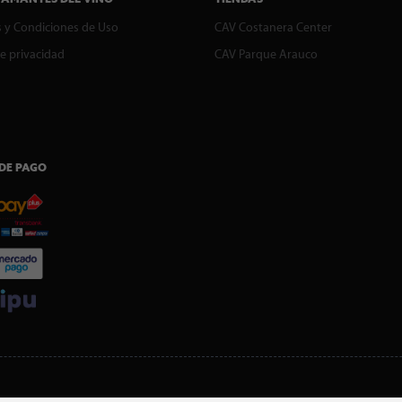
 y Condiciones de Uso
CAV Costanera Center
de privacidad
CAV Parque Arauco
DE PAGO