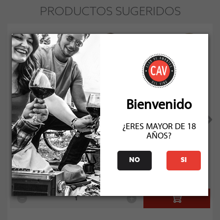
PRODUCTOS SUGERIDOS
92
Bienvenido
¿ERES MAYOR DE 18
AÑOS?
Gemma Espumante Brut 750cc
Socio: $11.691
NO
SI
Normal: $12.990
Stock: 4