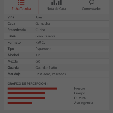
Ficha Tecnica
Nota de Cata
Comentarios
Viña
Aresti
Cepa
Garnacha
Procedencia
Curico
Línea
Gran Reserva
Formato
750 Cc
Tipo
Espumoso
Alcohol
12°
Mezcla
GR
Guarda
Guardar 1 año
Maridaje
Ensaladas, Pescados.
GRÁFICO DE PERCEPCIÓN
Frescor
Cuerpo
Dulzura
Astringencia