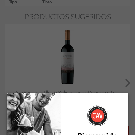
Tipo
Tinto
PRODUCTOS SUGERIDOS
San Pedro Castillo De Molina Cabernet Sauvignon Gr...
Socio: $8.091
Normal: $8.990
Stock: 9