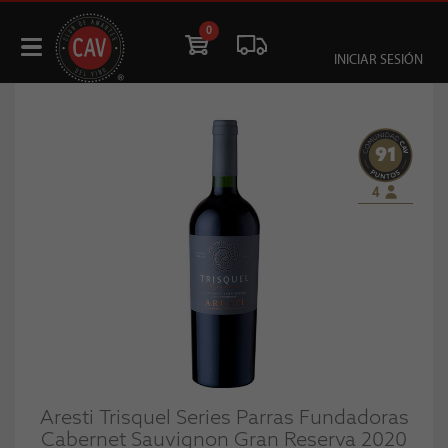
0
INICIAR SESIÓN
91
4
Aresti Trisquel Series Parras Fundadoras
Cabernet Sauvignon Gran Reserva 2020