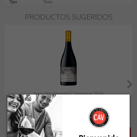
Tipo
Tinto
PRODUCTOS SUGERIDOS
Santa Rita Floresta Carmenere 2024
Socio: $19.791
Normal: $21.990
Stock: 47