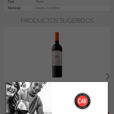
Tipo
Tinto
Maridaje
Cerdo, Cordero.
PRODUCTOS SUGERIDOS
Bisquertt La Joya Cabernet Sauvignon Gran Reserva ...
Socio: $7.641
Normal: $8.490
Stock: 11