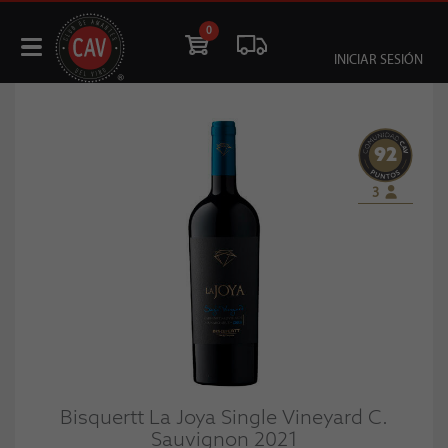
0
INICIAR SESIÓN
92
3
Bisquertt La Joya Single Vineyard C.
Sauvignon 2021