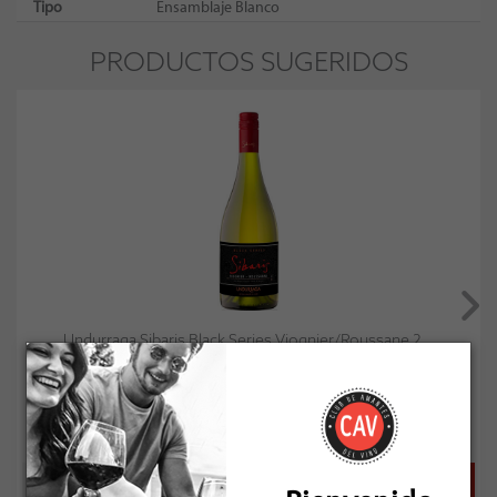
Tipo
Ensamblaje Blanco
PRODUCTOS SUGERIDOS
Undurraga Sibaris Black Series Viognier/Roussane 2...
Socio: $9.810
Normal: $10.900
Stock: 12