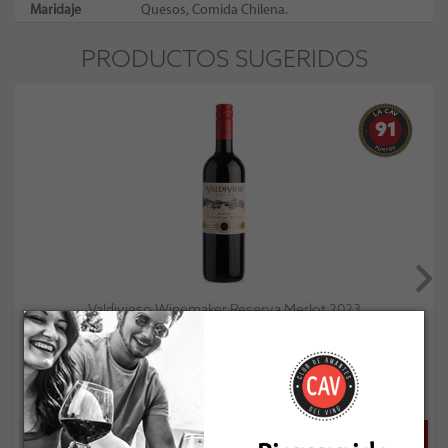
Maridaje
Quesos, Comida Chilena.
PRODUCTOS SUGERIDOS
91
Valdivieso Winemaker Reserva Merlot 2023
Socio: $5.211
Normal: $5.790
Stock: 50+