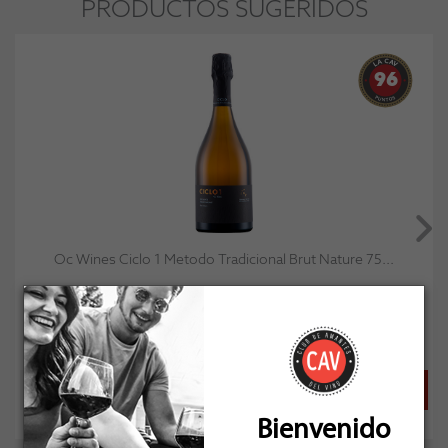
PRODUCTOS SUGERIDOS
96
Oc Wines Ciclo 1 Metodo Tradicional Brut Nature 75...
Socio: $28.800
Normal: $32.000
Stock: 8
Bienvenido