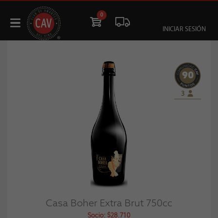
0
INICIAR SESIÓN
90
3
Casa Boher Extra Brut 750cc
Socio: $28.710