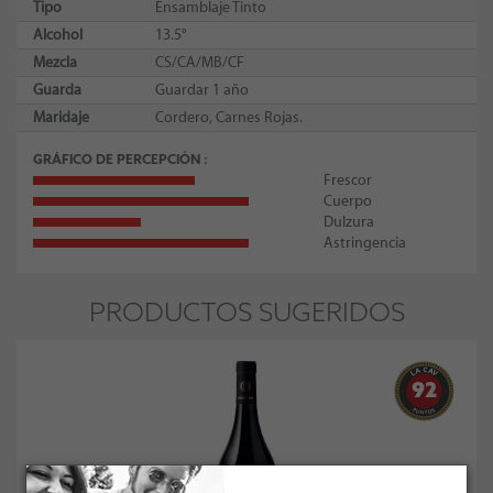
Tipo
Ensamblaje Tinto
Alcohol
13.5°
Mezcla
CS/CA/MB/CF
Guarda
Guardar 1 año
Maridaje
Cordero, Carnes Rojas.
GRÁFICO DE PERCEPCIÓN
Frescor
Cuerpo
Dulzura
Astringencia
PRODUCTOS SUGERIDOS
92