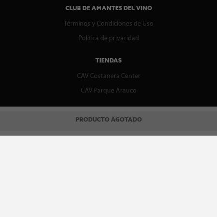
CLUB DE AMANTES DEL VINO
Términos y Condiciones de Uso
Política de privacidad
TIENDAS
CAV Costanera Center
CAV Parque Arauco
CENTRO DE AYUDA
PRODUCTO AGOTADO
Contáctenos
WhatsApp
Preguntas Frecuentes
Recupera tu boleta
REDES SOCIALES