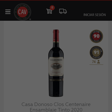
0
INICIAR SESIÓN
90
91
74
Casa Donoso Clos Centenaire
Ensamblaje Tinto 2020