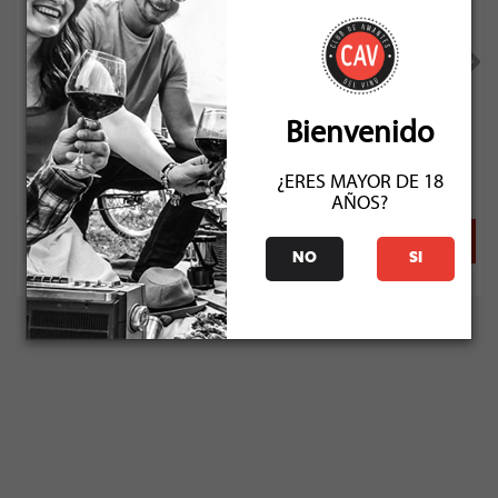
Casa Donoso Clos Centenaire Ensamblaje Tinto 2022
Bienvenido
Socio: $14.391
Normal: $15.990
¿ERES MAYOR DE 18
Stock: 50+
AÑOS?
NO
SI