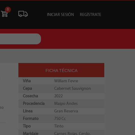
0
INICIAR SESIÓN
REGÍSTRATE
ÓN
LIQUIDACIÓN
SOCIALES
TU EVENTO
FICHA TÉCNICA
n
Viña
William Fevre
Cepa
Cabernet Sauvignon
Cosecha
2022
Procedencia
Maipo Andes
ero
Línea
Gran Reserva
Formato
750 Cc
Tipo
Tinto
Maridaje
Carnes Rojas, Cerdo.