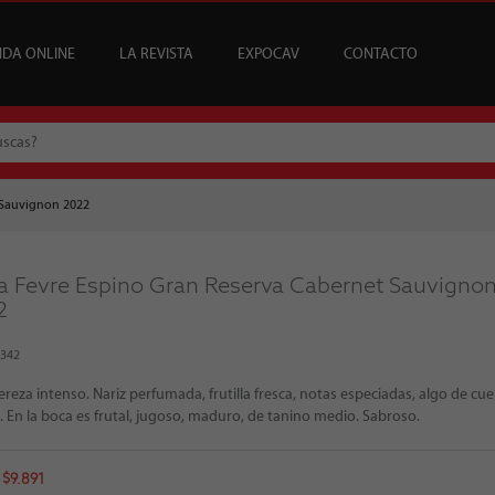
NDA ONLINE
LA REVISTA
EXPOCAV
CONTACTO
CATA
USCRIPCIONES
ENEFICIOS
VINOS
ARTÍCULOS
VINOS DEL MES
SUSCRIPCIONES ÍCONOS
BAR CAV
EDICIONES
EVENTOS
BAJOS Y SIN ALCOHOL
SOMMELIER
REGALAR SUSCRIPCI
MESA DE CATA
 Sauvignon 2022
a Fevre Espino Gran Reserva Cabernet Sauvigno
2
2342
ereza intenso. Nariz perfumada, frutilla fresca, notas especiadas, algo de cu
s. En la boca es frutal, jugoso, maduro, de tanino medio. Sabroso.
 $9.891