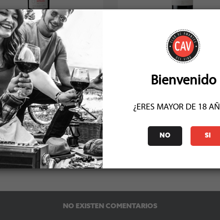
Negra Single Vineyard Cabernet
Santa Ema Cabernet Sauvigno
Sauvignon 202...
Reserva 2024
Socio: $10.791
Socio: $10.710
Normal: $11.990
Normal: $11.900
Stock: 50+
Stock: 17
Bienvenido
¿ERES MAYOR DE 18 A
NO
SI
COMENTARIOS (0)
NO EXISTEN COMENTARIOS