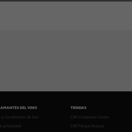
 AMANTES DEL VINO
TIENDAS
 y Condiciones de Uso
CAV Costanera Center
de privacidad
CAV Parque Arauco