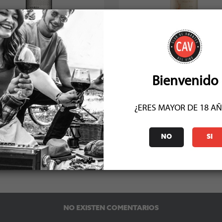
elipe Edwards Marea Syrah 2020
Sutil Limited Release Syrah 
Socio: $17.910
Socio: $12.591
Normal: $19.900
Normal: $13.990
Stock: 4
Stock: 1
Bienvenido
¿ERES MAYOR DE 18 A
NO
SI
COMENTARIOS (0)
NO EXISTEN COMENTARIOS