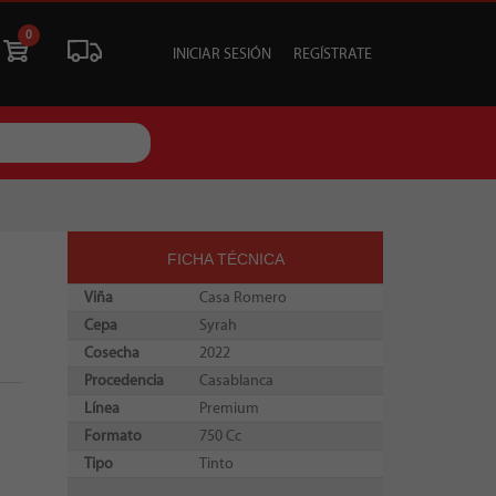
0
INICIAR SESIÓN
REGÍSTRATE
ÓN
LIQUIDACIÓN
SOCIALES
TU EVENTO
FICHA TÉCNICA
Viña
Casa Romero
Cepa
Syrah
Cosecha
2022
Procedencia
Casablanca
Línea
Premium
Formato
750 Cc
Tipo
Tinto