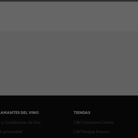
 AMANTES DEL VINO
TIENDAS
 y Condiciones de Uso
CAV Costanera Center
de privacidad
CAV Parque Arauco