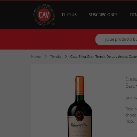
EL CLUB
SUSCRIPCIONES
TIE
OFERTAS
CAV +
GUÍA MESA DE 
DESTACADOS
S
B
Home
Tienda
Casa Silva Gran Terroir De Los Andes Cab
Cas
Sau
SKU: 3
Rojo c
chocol
Rico.