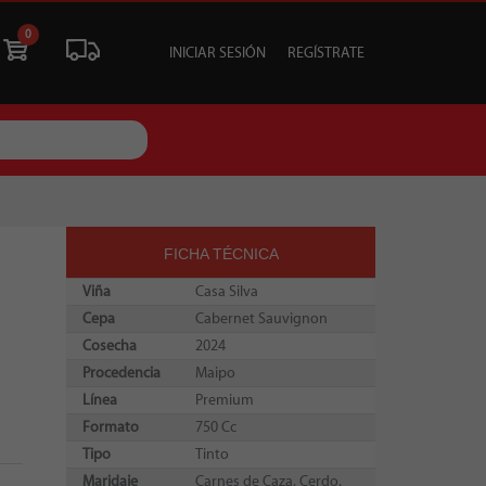
0
INICIAR SESIÓN
REGÍSTRATE
ÓN
LIQUIDACIÓN
SOCIALES
TU EVENTO
FICHA TÉCNICA
Viña
Casa Silva
Cepa
Cabernet Sauvignon
Cosecha
2024
Procedencia
Maipo
Línea
Premium
Formato
750 Cc
Tipo
Tinto
Maridaje
Carnes de Caza, Cerdo.