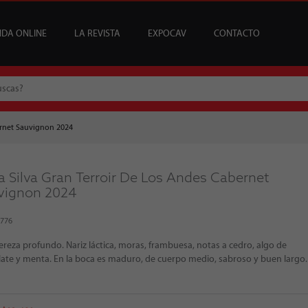
NDA ONLINE
LA REVISTA
EXPOCAV
CONTACTO
CATA
USCRIPCIONES
ENEFICIOS
VINOS
ARTÍCULOS
VINOS DEL MES
SUSCRIPCIONES ÍCONOS
BAR CAV
EDICIONES
EVENTOS
BAJOS Y SIN ALCOHOL
SOMMELIER
REGALAR SUSCRIPCI
MESA DE CATA
ernet Sauvignon 2024
a Silva Gran Terroir De Los Andes Cabernet
vignon 2024
5776
ereza profundo. Nariz láctica, moras, frambuesa, notas a cedro, algo de
ate y menta. En la boca es maduro, de cuerpo medio, sabroso y buen largo.