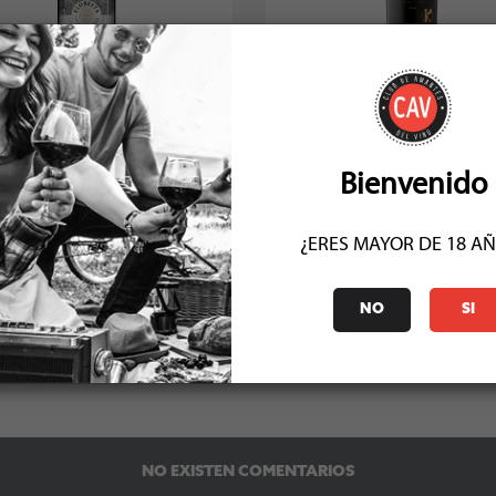
ita Floresta Cabernet Sauvignon
Kaune Reserva Directorio Ca
2021
Sauvignon 2022
Socio: $19.791
Socio: $22.491
Normal: $21.990
Normal: $24.990
Stock: 46
Stock: 6
Bienvenido
¿ERES MAYOR DE 18 A
NO
SI
COMENTARIOS (0)
NO EXISTEN COMENTARIOS