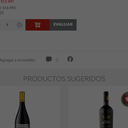
 $13.491
: $14.990
 25
EVALUAR
Agregar a mi wishlist
0
PRODUCTOS SUGERIDOS