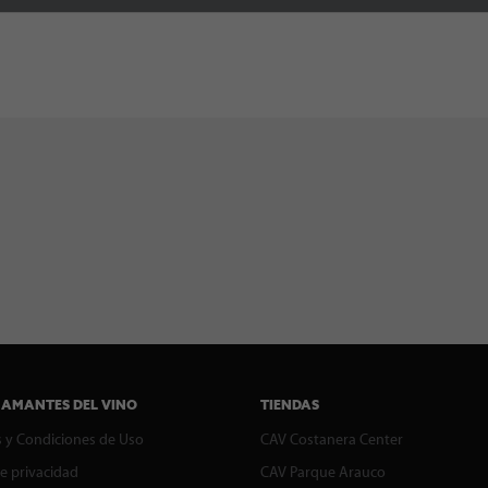
 AMANTES DEL VINO
TIENDAS
 y Condiciones de Uso
CAV Costanera Center
de privacidad
CAV Parque Arauco