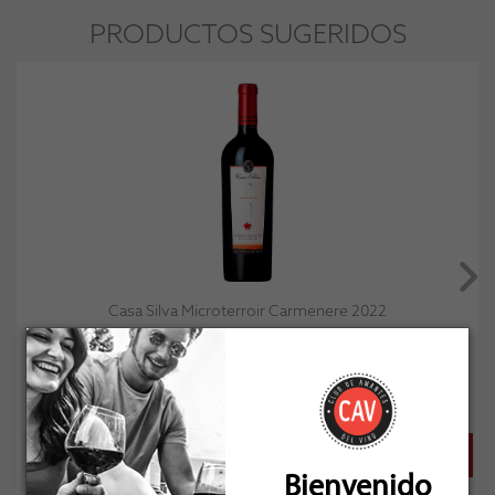
PRODUCTOS SUGERIDOS
Casa Silva Microterroir Carmenere 2022
Socio: $76.500
Normal: $85.000
Stock: 24
Bienvenido