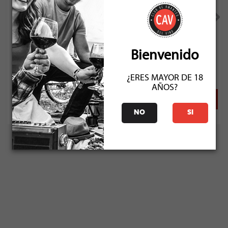
Gonzalez Bastias Naranjo Moscatel / Torontel 2022
Bienvenido
Socio: $16.200
Normal: $18.000
Stock: 50+
¿ERES MAYOR DE 18
AÑOS?
NO
SI