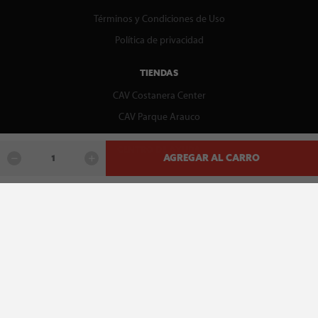
Términos y Condiciones de Uso
Política de privacidad
TIENDAS
CAV Costanera Center
CAV Parque Arauco
CENTRO DE AYUDA
AGREGAR AL CARRO
Contáctenos
WhatsApp
Preguntas Frecuentes
Recupera tu boleta
REDES SOCIALES
facebook