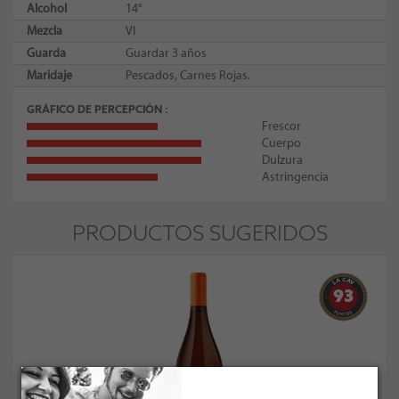
Alcohol
14°
Mezcla
VI
Guarda
Guardar 3 años
Maridaje
Pescados, Carnes Rojas.
GRÁFICO DE PERCEPCIÓN
Frescor
Cuerpo
Dulzura
Astringencia
PRODUCTOS SUGERIDOS
93