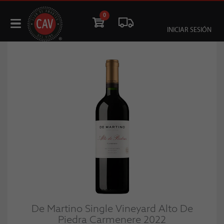
0
INICIAR SESIÓN
De Martino Single Vineyard Alto De
Piedra Carmenere 2022