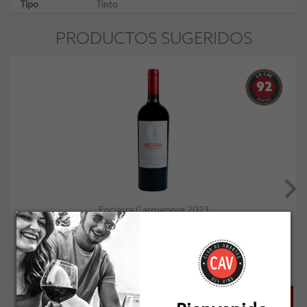
Tipo
Tinto
PRODUCTOS SUGERIDOS
92
Encierra Carmenere 2023
Socio: $21.591
Normal: $23.990
Stock: 11