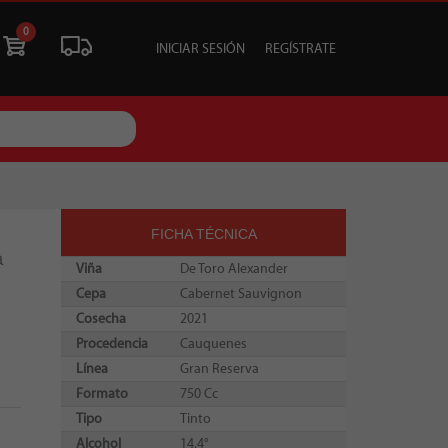
0
INICIAR SESIÓN
REGÍSTRATE
ÓN
LIQUIDACIÓN
SOCIALES
TU EVENTO
FICHA TÉCNICA
a
Viña
De Toro Alexander
Cepa
Cabernet Sauvignon
Cosecha
2021
Procedencia
Cauquenes
Línea
Gran Reserva
Formato
750 Cc
Tipo
Tinto
Alcohol
14.4°