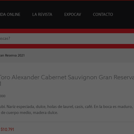
NDA ONLINE
LA REVISTA
EXPOCAV
CONTACTO
CATA
USCRIPCIONES
ENEFICIOS
VINOS
ARTÍCULOS
VINOS DEL MES
SUSCRIPCIONES ÍCONOS
BAR CAV
EDICIONES
EVENTOS
BAJOS Y SIN ALCOHOL
SOMMELIER
REGALAR SUSCRIPCI
MESA DE CATA
an Reserva 2021
Toro Alexander Cabernet Sauvignon Gran Reserv
1
5000
ubí. Nariz especiada, dulce, holas de laurel, casis, café. En la boca es maduro,
, de cuerpo medio, madera dulce.
 $10.791