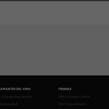
 AMANTES DEL VINO
TIENDAS
 y Condiciones de Uso
CAV Costanera Center
de privacidad
CAV Parque Arauco