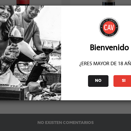
ouchon Block Series Cabernet
Punti Ferrer Cabernet Sauvign
Sauvignon 2023
Reserva 2023
Socio: $8.991
Socio: $8.910
Normal: $9.990
Normal: $9.900
Stock: 8
Stock: 13
Bienvenido
¿ERES MAYOR DE 18 A
NO
SI
COMENTARIOS (0)
NO EXISTEN COMENTARIOS