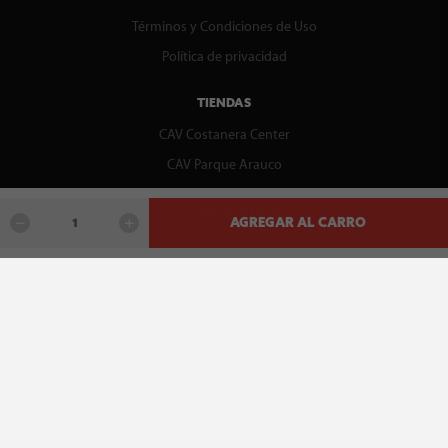
Términos y Condiciones de Uso
Política de privacidad
TIENDAS
CAV Costanera Center
CAV Parque Arauco
CENTRO DE AYUDA
AGREGAR AL CARRO
Contáctenos
WhatsApp
Preguntas Frecuentes
Recupera tu boleta
REDES SOCIALES
facebook