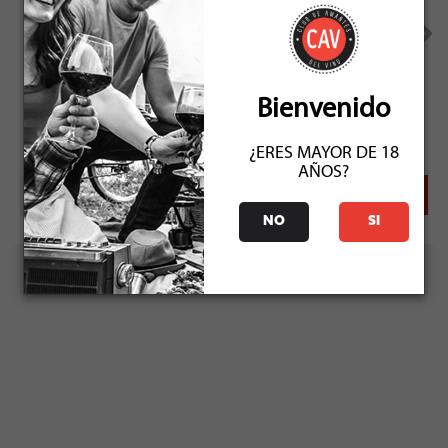
Encierra Porel Ensamblaje Tinto 2016
Bienvenido
Socio: $54.000
Normal: $60.000
Stock: 6
¿ERES MAYOR DE 18
AÑOS?
NO
SI