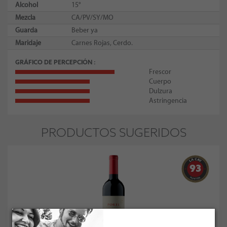
Alcohol
15°
Mezcla
CA/PV/SY/MO
Guarda
Beber ya
Maridaje
Carnes Rojas, Cerdo.
GRÁFICO DE PERCEPCIÓN
Frescor
Cuerpo
Dulzura
Astringencia
PRODUCTOS SUGERIDOS
93