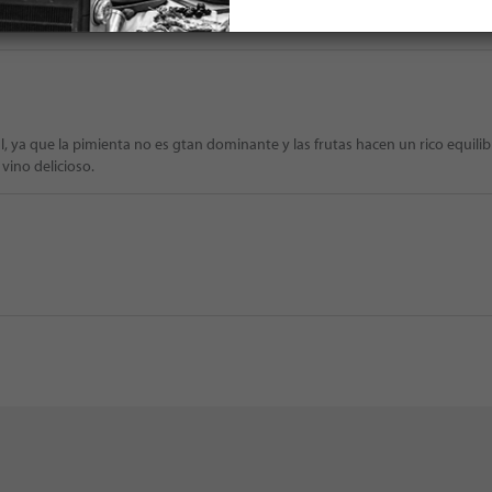
e queda en el paladar le da el toque
, ya que la pimienta no es gtan dominante y las frutas hacen un rico equilib
vino delicioso.