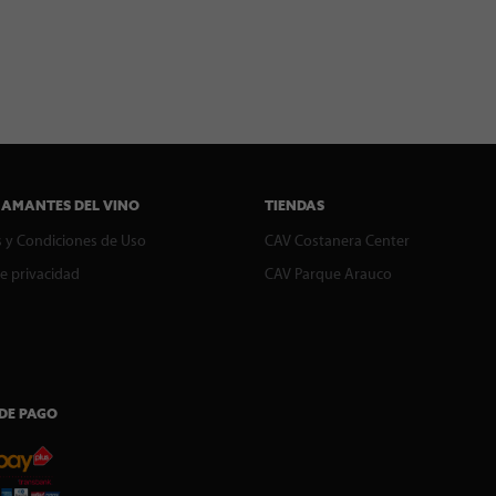
 AMANTES DEL VINO
TIENDAS
 y Condiciones de Uso
CAV Costanera Center
de privacidad
CAV Parque Arauco
DE PAGO