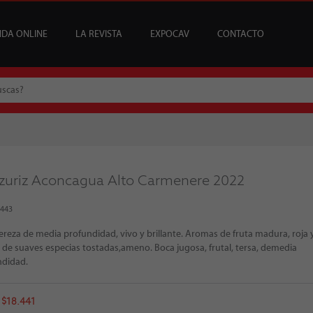
NDA ONLINE
LA REVISTA
EXPOCAV
CONTACTO
CATA
USCRIPCIONES
ENEFICIOS
VINOS
ARTÍCULOS
VINOS DEL MES
SUSCRIPCIONES ÍCONOS
BAR CAV
EDICIONES
EVENTOS
BAJOS Y SIN ALCOHOL
SOMMELIER
REGALAR SUSCRIPCI
MESA DE CATA
azuriz Aconcagua Alto Carmenere 2022
3443
ereza de media profundidad, vivo y brillante. Aromas de fruta madura, roja 
 de suaves especias tostadas,ameno. Boca jugosa, frutal, tersa, demedia
ndidad.
: $18.441