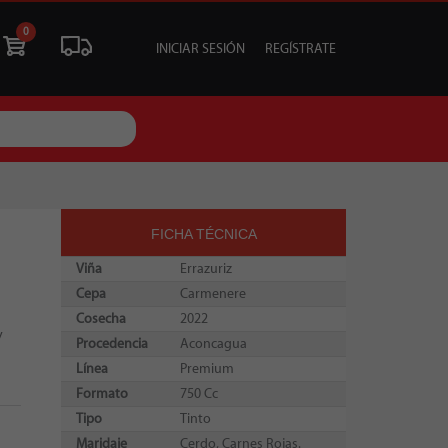
0
INICIAR SESIÓN
REGÍSTRATE
ÓN
LIQUIDACIÓN
SOCIALES
TU EVENTO
FICHA TÉCNICA
Viña
Errazuriz
Cepa
Carmenere
Cosecha
2022
y
Procedencia
Aconcagua
Línea
Premium
Formato
750 Cc
Tipo
Tinto
Maridaje
Cerdo, Carnes Rojas.