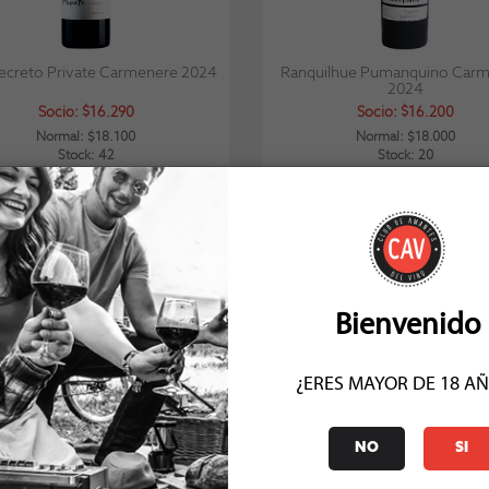
Secreto Private Carmenere 2024
Ranquilhue Pumanquino Car
2024
Socio: $16.290
Socio: $16.200
Normal: $18.100
Normal: $18.000
Stock: 42
Stock: 20
COMENTARIOS (3)
Bienvenido
¿ERES MAYOR DE 18 A
NO
SI