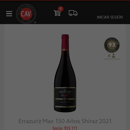
0
INICIAR SESIÓN
93
4
Errazuriz Max 150 Años Shiraz 2021
Socio: $15.111