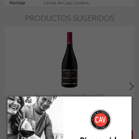
Maridaje
Carnes de Caza, Cordero.
PRODUCTOS SUGERIDOS
Errazuriz Max 150 Años Shiraz 2022
Socio: $15.111
Normal: $16.790
Stock: 50+