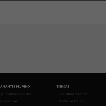
 AMANTES DEL VINO
TIENDAS
 y Condiciones de Uso
CAV Costanera Center
de privacidad
CAV Parque Arauco