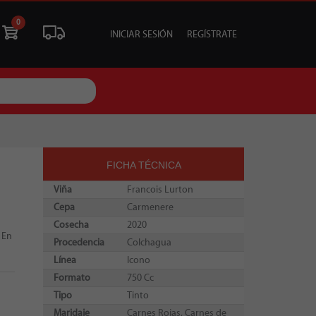
0
INICIAR SESIÓN
REGÍSTRATE
ÓN
LIQUIDACIÓN
SOCIALES
TU EVENTO
FICHA TÉCNICA
Viña
Francois Lurton
Cepa
Carmenere
Cosecha
2020
 En
Procedencia
Colchagua
Línea
Icono
Formato
750 Cc
Tipo
Tinto
Maridaje
Carnes Rojas, Carnes de