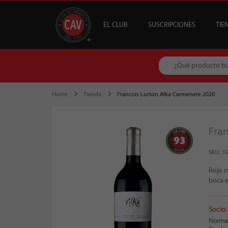
EL CLUB
SUSCRIPCIONES
TIE
OFERTAS
CAV +
GUÍA MESA DE 
DESTACADOS
S
B
Home
Tienda
Francois Lurton Alka Carmenere 2020
Fra
93
SKU: 3
Rojo r
boca e
Socio:
Normal