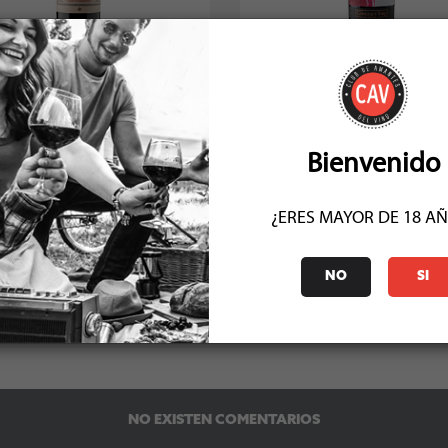
iu Manent El Incidente 2022
Concha y Toro Carmin De 
Carmenere 2022
Socio: $57.591
Socio: $107.991
Normal: $63.990
Normal: $119.990
Stock: 19
Stock: 10
Bienvenido
¿ERES MAYOR DE 18 A
NO
SI
COMENTARIOS (0)
NO EXISTEN COMENTARIOS