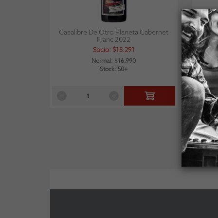
Casalibre De Otro Planeta Cabernet
Mora
Franc 2022
Socio: $15.291
Normal: $16.990
Stock: 50+