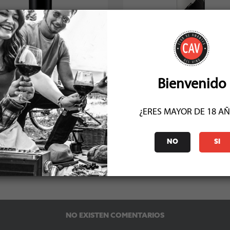
nde Edicion Limitada Cabernet
Viña Andes Plateau Cota 500 C
Franc 2020
Franc 2023
Socio: $17.991
Socio: $14.391
Normal: $19.990
Normal: $15.990
Stock: 9
Stock: 8
Bienvenido
¿ERES MAYOR DE 18 A
NO
SI
COMENTARIOS (0)
NO EXISTEN COMENTARIOS