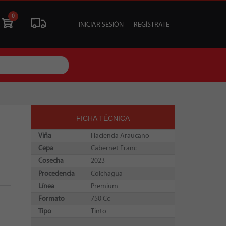
0
INICIAR SESIÓN
REGÍSTRATE
ÓN
LIQUIDACIÓN
SOCIALES
TU EVENTO
FICHA TÉCNICA
Viña
Hacienda Araucano
Cepa
Cabernet Franc
Cosecha
2023
Procedencia
Colchagua
Línea
Premium
Formato
750 Cc
Tipo
Tinto