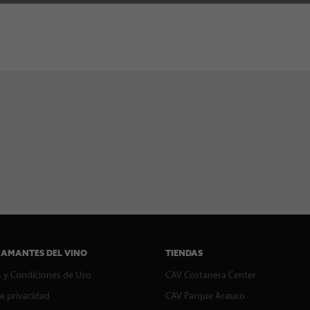
 AMANTES DEL VINO
TIENDAS
 y Condiciones de Uso
CAV Costanera Center
de privacidad
CAV Parque Arauco