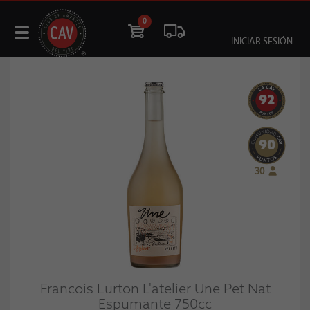
0
INICIAR SESIÓN
92
90
30
Francois Lurton L'atelier Une Pet Nat
Espumante 750cc