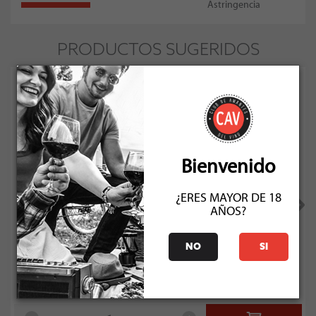
Astringencia
PRODUCTOS SUGERIDOS
90
Bienvenido
¿ERES MAYOR DE 18
AÑOS?
Punti Ferrer Xtra Brut
NO
SI
Socio: $8.991
Normal: $9.990
Stock: 30