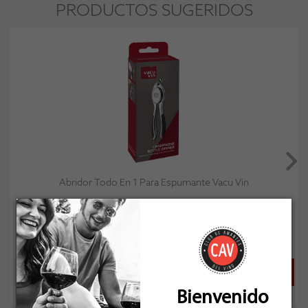
PRODUCTOS SUGERIDOS
Abridor Todo En 1 Para Espumante Vacu Vin
Socio: $25.191
Normal: $27.990
Stock: 11
Bienvenido